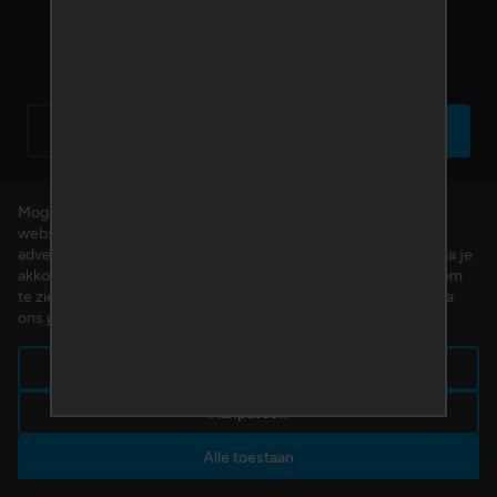
Home
Inloggen
Mogen we cookies plaatsen? We gebruiken cookies om de
website te verbeteren en om gepersonaliseerde inhoud en
advertenties aan te bieden. Door op 'Alle toestaan' te klikken, ga je
akkoord met het gebruik van alle cookies. Klik op 'Aanpassen' om
te zien welke cookies wij plaatsen. Je kunt op ieder moment via
ons
cookiebeleid
je toestemming wijzigen of intrekken.
Alleen noodzakelijk
Aanpassen
Alle toestaan