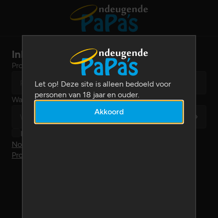
Inloggen
Profielnaam
Let op! Deze site is alleen bedoeld voor
personen van 18 jaar en ouder.
Wachtwoord
Akkoord
Ingelogd blijven
Nog geen account? Schrijf dan hier in.
Problemen met inloggen?