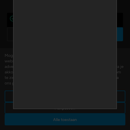
Het e-mailadres gebruiken we alleen voor je account en is dus
niet zichtbaar
Terug
Volgende
Mogen we cookies plaatsen? We gebruiken cookies om de
website te verbeteren en om gepersonaliseerde inhoud en
advertenties aan te bieden. Door op 'Alle toestaan' te klikken, ga je
akkoord met het gebruik van alle cookies. Klik op 'Aanpassen' om
te zien welke cookies wij plaatsen. Je kunt op ieder moment via
ons
cookiebeleid
je toestemming wijzigen of intrekken.
Alleen noodzakelijk
Aanpassen
Alle toestaan