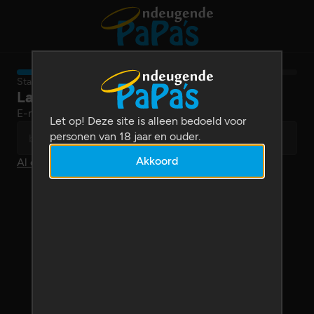
Stap 1 van 11
Laten we beginnen
E-mailadres
Let op! Deze site is alleen bedoeld voor
personen van 18 jaar en ouder.
Akkoord
Al een account?
Log dan hier in
.