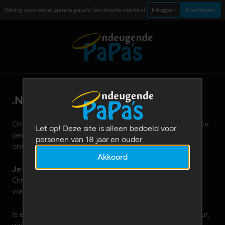
Dating voor ondeugende papa's (en stoute mama's)
Inloggen
Inschrijven
.NET programmeur(s) gezocht!
Ons bedrijf groeit enorm de laatste tijd. Daarom zijn we
Let op! Deze site is alleen bedoeld voor
per direct op zoek naar .NET programmeurs (m/v) om
personen van 18 jaar en ouder.
ons team te versterken.
Akkoord
Je kunt ons helpen..!
Omdat goede programmeurs moeilijk te vinden zijn,
vragen wij onze deelnemers een handje te helpen.
Is een broer, zus, vriend of buurman .NET programmeur,