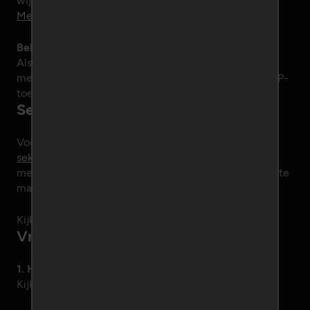
wijs hem of haar dan op deze vacature:
Medior/Senior .NET Developer
Beloning
Als hij of zij bij ons komt werken, dan belonen wij je
met maar liefst 1.000 euro tipgeld en een jaar lang VIP-
toegang.
Sexydatingnetworks-shop.nl
Voortaan kan men bij ons ook terecht voor
seksspeeltjes
,
erotische lingerie
en alles wat er nog
meer nodig kan zijn om je seksleven nog spannender te
maken.
Kijk even op
sexydatingnetworks-shop.nl
!
Vragen, opmerkingen en ideeën
1. Heb je een vraag?
Kijk dan eerst op de pagina
veelgestelde vragen
.