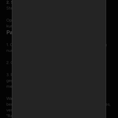
2. Staat deze vraag er niet tussen?
Stel deze dan via het
contactformulier
.
Opmerkingen en ideeën zien wij graag tegemoet en
kun je eveneens via dit formulier melden.
Pas op voor oplichters! (3 tips)
1. Ga
nooit
in op een SMS-verzoek met een 4-cijferig
nummer.
2. Ga
nooit
in op een
verzoek om geld over te maken.
3. Probeer indien mogelijk om eerst persoonlijke
gegevens te controleren van degene waar je contact
mee heeft.
Wanneer je een dergelijk verzoek krijgt via het
berichtensysteem of wellicht via uw eigen e-mailadres,
verzoeken wij je dit aan ons door te geven via de link
"Rapporteer misbruik" die je onderaan elk profiel en